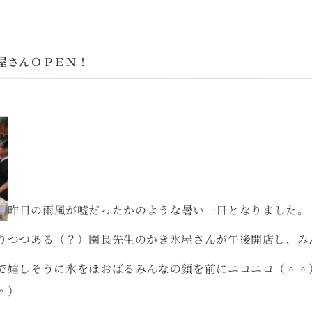
屋さんＯＰＥＮ！
昨日の雨風が嘘だったかのような暑い一日となりました。
りつつある（？）園長先生のかき氷屋さんが午後開店し、み
で嬉しそうに氷をほおばるみんなの顔を前にニコニコ（＾＾
＾）