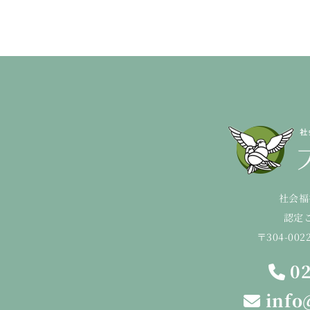
社会福
認定
〒304-00
02
info