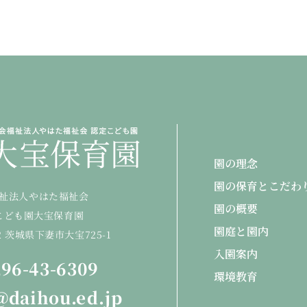
園の理念
園の保育とこだわ
祉法人やはた福祉会
園の概要
こども園大宝保育園
園庭と園内
22 茨城県下妻市大宝725-1
入園案内
96-43-6309
環境教育
@daihou.ed.jp