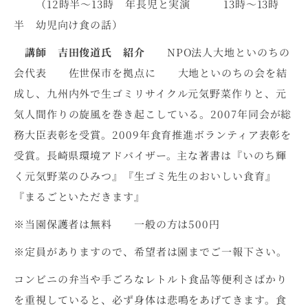
（12時半～13時 年長児と実演 13時～13時
半 幼児向け食の話）
講師 吉田俊道氏 紹介
NPO法人大地といのちの
会代表 佐世保市を拠点に 大地といのちの会を結
成し、九州内外で生ゴミリサイクル元気野菜作りと、元
気人間作りの旋風を巻き起こしている。2007年同会が総
務大臣表彰を受賞。2009年食育推進ボランティア表彰を
受賞。長崎県環境アドバイザー。主な著書は『いのち輝
く元気野菜のひみつ』『生ゴミ先生のおいしい食育』
『まるごといただきます』
※当園保護者は無料 一般の方は500円
※定員がありますので、希望者は園までご一報下さい。
コンビニの弁当や手ごろなレトルト食品等便利さばかり
を重視していると、必ず身体は悲鳴をあげてきます。食