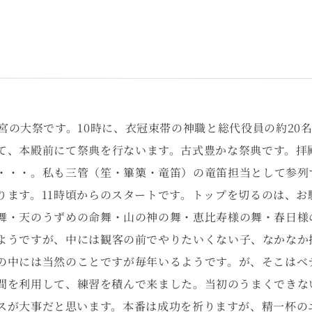
幡宮の大祭です。10時に、衣冠束帯の神職と総代役員の約20
て、本殿前にて祭典を行ないます。古式豊かな祭典です。拝
・・・。私も三管（笙・篳篥・竜笛）の竜笛担当として参列
ります。11時頃からのスタートです。トップを切るのは、お
舞・天のうずめの命舞・山の神の舞・恵比寿様の舞・春日様
ようですが、中には観客の前でやりたいくない子、なかなか
の中には当然のことですが毎年いるようです。が、そこはベ
間を利用して、練習を積んで来ました。当初のうまくできな
スが大事だと思います。本番は成功を祈りますが、精一杯の