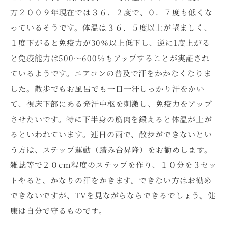
方２００９年現在では３６．２度で、０．７度も低くな
っているそうです。体温は３６．５度以上が望ましく、
１度下がると免疫力が30％以上低下し、逆に1度上がる
と免疫能力は500～600％もアップすることが実証され
ているようです。エアコンの普及で汗をかかなくなりま
した。散歩でもお風呂でも一日一汗しっかり汗をかい
て、視床下部にある発汗中枢を刺激し、免疫力をアップ
させたいです。特に下半身の筋肉を鍛えると体温が上が
るといわれています。連日の雨で、散歩ができないとい
う方は、ステップ運動（踏み台昇降）をお勧めします。
雑誌等で２０cm程度のステップを作り、１０分を３セッ
トやると、かなりの汗をかきます。できない方はお勧め
できないですが、TVを見ながらならできるでしょう。健
康は自分で守るものです。