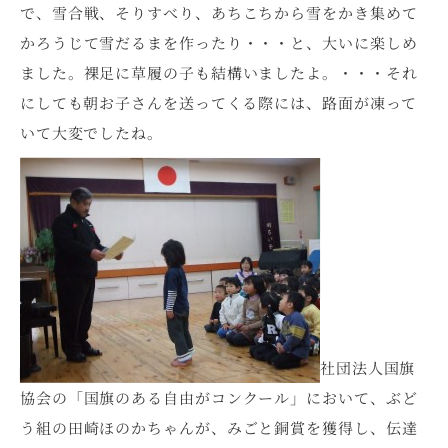
で、雪合戦、そりすべり、あちこちから雪をかき集めて
かろうじて雪だるまを作ったり・・・と、大いに楽しめ
ました。裸足に草履の子も結構いましたよ。・・・それ
にしても朝お子さんを送ってくる際には、路面が凍って
いて大変でしたね。
社団法人国旗
協会の「国旗のある自由がコンクール」において、ぶど
う組の田崎ほのかちゃんが、みごと銅賞を獲得し、伝達