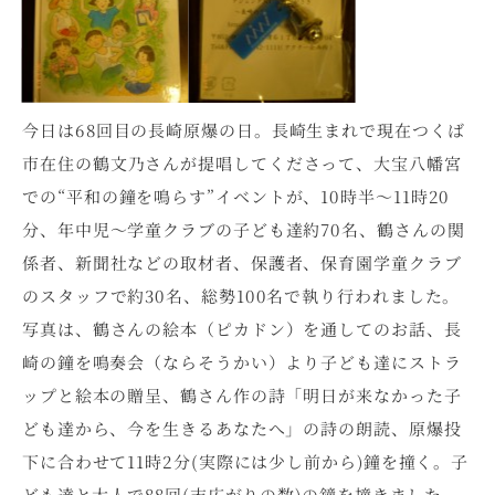
今日は68回目の長崎原爆の日。長崎生まれで現在つくば
市在住の鶴文乃さんが提唱してくださって、大宝八幡宮
での“平和の鐘を鳴らす”イベントが、10時半～11時20
分、年中児～学童クラブの子ども達約70名、鶴さんの関
係者、新聞社などの取材者、保護者、保育園学童クラブ
のスタッフで約30名、総勢100名で執り行われました。
写真は、鶴さんの絵本（ピカドン）を通してのお話、長
崎の鐘を鳴奏会（ならそうかい）より子ども達にストラ
ップと絵本の贈呈、鶴さん作の詩「明日が来なかった子
ども達から、今を生きるあなたへ」の詩の朗読、原爆投
下に合わせて11時2分(実際には少し前から)鐘を撞く。子
ども達と大人で88回(末広がりの数)の鐘を撞きました。