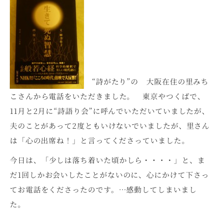
“詩がたり”の 大阪在住の里みち
こさんから電話をいただきました。 東京やつくばで、
11月と2月に“詩語り会”に呼んでいただいていましたが、
夫のことがあって2度ともいけないでいましたが、里さん
は「心の出席ね！」と言ってくださっていました。
今日は、「少しは落ち着いた頃かしら・・・・」と、ま
だ1回しかお会いしたことがないのに、心にかけて下さっ
てお電話をくださったのです。…感動してしまいまし
た。