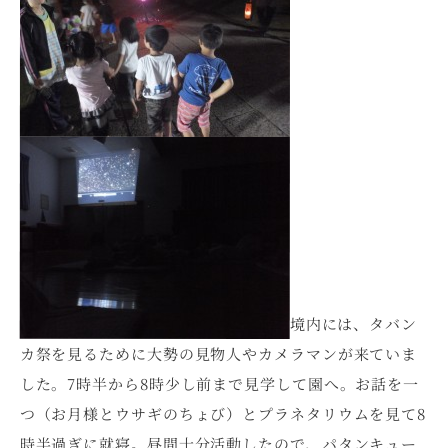
境内には、タバン
カ祭を見るために大勢の見物人やカメラマンが来ていま
した。7時半から8時少し前まで見学して園へ。お話を一
つ（お月様とウサギのちょび）とプラネタリウムを見て8
時半過ぎに就寝。昼間十分活動したので、パタンキュー