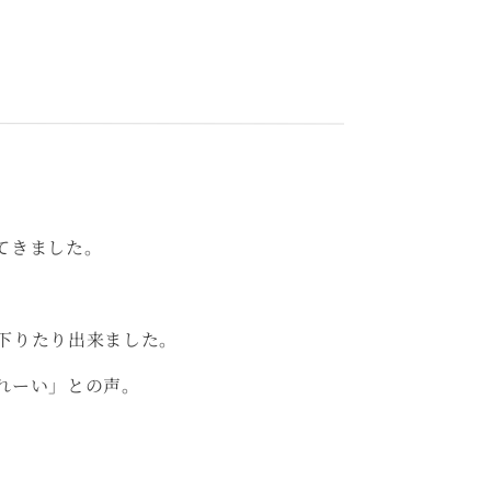
てきました。
下りたり出来ました。
れーい」との声。