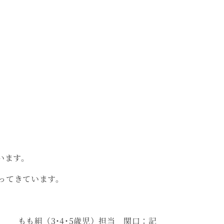
います。
ってきています。
もも組（3･4･5歳児）担当 関口：記