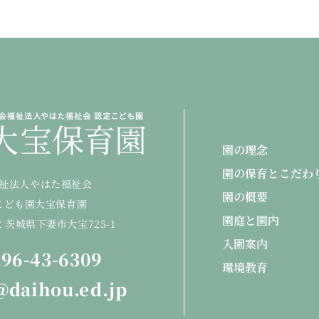
園の理念
園の保育とこだわ
祉法人やはた福祉会
園の概要
こども園大宝保育園
園庭と園内
22 茨城県下妻市大宝725-1
入園案内
96-43-6309
環境教育
@daihou.ed.jp