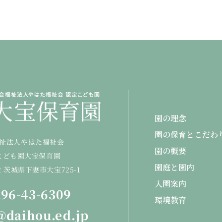
園の理念
園の保育とこだわ
祉法人やはた福祉会
園の概要
こども園大宝保育園
園庭と園内
22 茨城県下妻市大宝725-1
入園案内
96-43-6309
環境教育
@daihou.ed.jp