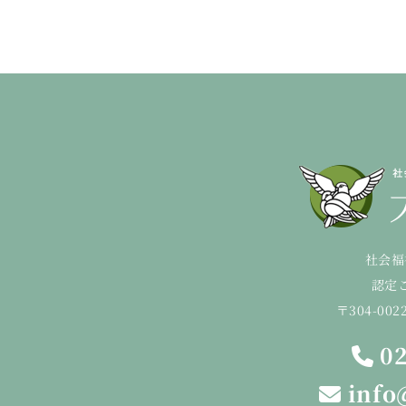
社会福
認定
〒304-00
02
info