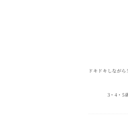
ドキドキしながら
3・4・5歳児