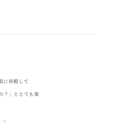
殿に昇殿して
の？」ととても楽
。。