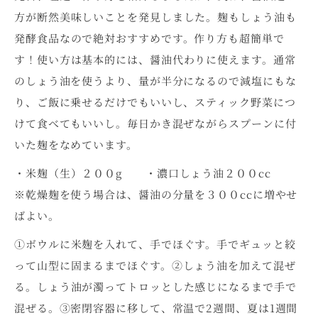
方が断然美味しいことを発見しました。麹もしょう油も
発酵食品なので絶対おすすめです。作り方も超簡単で
す！使い方は基本的には、醤油代わりに使えます。通常
のしょう油を使うより、量が半分になるので減塩にもな
り、ご飯に乗せるだけでもいいし、スティック野菜につ
けて食べてもいいし。毎日かき混ぜながらスプーンに付
いた麹をなめています。
・米麹（生）２００g ・濃口しょう油２００cc
※乾燥麹を使う場合は、醤油の分量を３００ccに増やせ
ばよい。
①ボウルに米麹を入れて、手でほぐす。手でギュッと絞
って山型に固まるまでほぐす。②しょう油を加えて混ぜ
る。しょう油が濁ってトロッとした感じになるまで手で
混ぜる。③密閉容器に移して、常温で2週間、夏は1週間