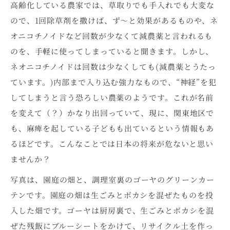
高齢化している農家では、草取りでも手入れでも大変な
ので、1回除草剤を撒けば、ず～と効果があるものや、ネ
オニコチノイドなど回数が少なくて減農薬と言われるも
のを、手軽に使ってしまっていると聞きます。しかし、
ネオニコチノイドは回数は少なくしても(減農薬とうたっ
ています。)内部まで入り込む強力なもので、“神経”を犯
してしまうと言う恐ろしい農薬のようです。これが名前
を変えて（？）かなり出回っていて、現に、関東地区で
も、麻痺を起している子どもも出ているという情報もあ
るほどです。こんなことでは日本の将来が危ないと思い
ませんか？
写真は、園庭の畑と、調理室裏のゴーヤのグリーンカー
テンです。園庭の畑は生ごみとボカシを混ぜたものを投
入した畑です。ゴーヤは厨房裏で、生ごみとボカシを混
ぜた残飯にブルーシートをかけて、リサイクル土を作っ