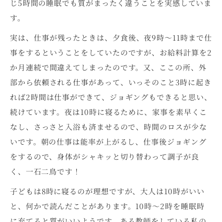
じ5時間の睡眠でも質がまったく違うことを実感していま
す。
実は、仕事が残ったときは、夕食後、夜9時～11時まで仕
事をするということをしていたのですが、お給料計算を2
か月連続で間違えてしまったのです。又、ここの所、外
部から依頼される仕事があって、いっそのこと3時に起き
れば2時間は仕事ができて、ジョギングもできると思い、
続けています。夜は10時に寝るために、家事を素早くこ
なし、さっさと入浴も済ませるので、時間のロスが少な
いです。朝の仕事は能率が上がるし、仕事後ジョギング
をするので、身体がシャキッと切り替わって調子が良
く、一石二鳥です！
子どもは8時に寝るのが理想ですが、大人は10時がいい
と、何かで読んだことがあります。10時～2時を睡眠時
に充てると質がいいようです。ある教師をしている私の