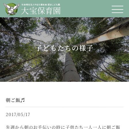
子どもたちの様子
朝ご飯♬
2017/05/17
先週から朝のお手伝いの時に子供たち一人一人に朝ご飯