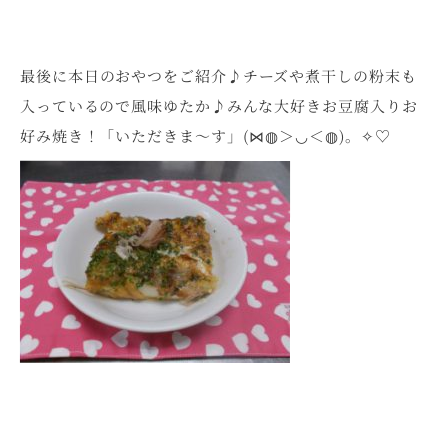
最後に本日のおやつをご紹介♪チーズや煮干しの粉末も
入っているので風味ゆたか♪みんな大好きお豆腐入りお
好み焼き！「いただきま～す」(⋈◍＞◡＜◍)。✧♡