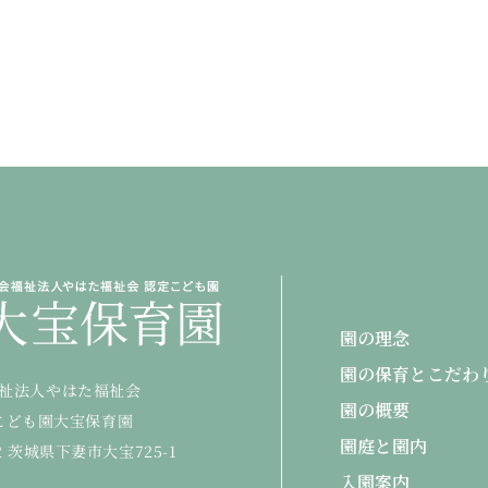
園の理念
園の保育とこだわ
祉法人やはた福祉会
園の概要
こども園大宝保育園
園庭と園内
22 茨城県下妻市大宝725-1
入園案内