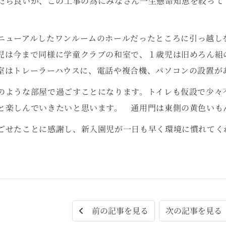
たら良いか、この工事の為にみなさん一生懸命知恵を絞って
ニューアルしたワンルームのホールだったところに引っ越し
児は今まで同様に学童クラブの和室で、１歳児は旧めろん組
室はトレーラーハウスに、電話や複合機、パソコンの設置が
のような部屋で過ごすことになります。トイレも仮設で少々
と楽しんでいきたいと思います。 通用門は東側の黄色いも
ごせたことに感謝し、新入園児が一日も早く環境に慣れてく
。
次の記事を見
前の記事を見る