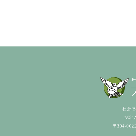
社会福
認定
〒304-00