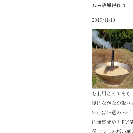
もみ殻燻炭作り
2019/11/13
を利用させてもら
後はなかなか取り
いけば来週のバザ
は無事成功！EM
種（少しの杉の葉