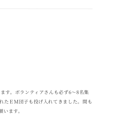
います。ボランティアさんも必ず6～8名集
くれたＥＭ団子も投げ入れてきました。間も
願います。