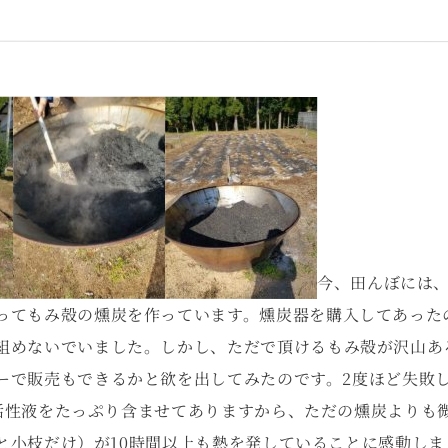
今、田んぼには、
ってもみ殻の燻炭を作っています。燻炭器を購入してあった
組めないでいました。しかし、ただで頂けるもみ殻が沢山あ
ーで販売もできるかと欲を出してみたのです。2度ほど失敗
活性液をたっぷり含ませてありますから、ただの燻炭よりも
と小枝だけ）が10時間以上も熱を発していることに感動し