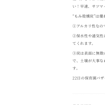
い！早速、サツマ
“もみ殻燻炭”は
①アルカリ性なの
②保水性や通気性
てくれます。
③炭は表面に無数
で、土壌が大事な
22日の保育園バ